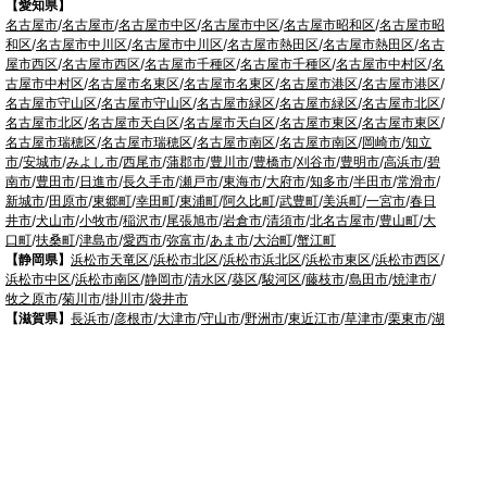
【愛知県】
名古屋市
/
名古屋市
/
名古屋市中区
/
名古屋市中区
/
名古屋市昭和区
/
名古屋市昭
和区
/
名古屋市中川区
/
名古屋市中川区
/
名古屋市熱田区
/
名古屋市熱田区
/
名古
屋市西区
/
名古屋市西区
/
名古屋市千種区
/
名古屋市千種区
/
名古屋市中村区
/
名
古屋市中村区
/
名古屋市名東区
/
名古屋市名東区
/
名古屋市港区
/
名古屋市港区
/
名古屋市守山区
/
名古屋市守山区
/
名古屋市緑区
/
名古屋市緑区
/
名古屋市北区
/
名古屋市北区
/
名古屋市天白区
/
名古屋市天白区
/
名古屋市東区
/
名古屋市東区
/
名古屋市瑞穂区
/
名古屋市瑞穂区
/
名古屋市南区
/
名古屋市南区
/
岡崎市
/
知立
市
/
安城市
/
みよし市
/
西尾市
/
蒲郡市
/
豊川市
/
豊橋市
/
刈谷市
/
豊明市
/
高浜市
/
碧
南市
/
豊田市
/
日進市
/
長久手市
/
瀬戸市
/
東海市
/
大府市
/
知多市
/
半田市
/
常滑市
/
新城市
/
田原市
/
東郷町
/
幸田町
/
東浦町
/
阿久比町
/
武豊町
/
美浜町
/
一宮市
/
春日
井市
/
犬山市
/
小牧市
/
稲沢市
/
尾張旭市
/
岩倉市
/
清須市
/
北名古屋市
/
豊山町
/
大
口町
/
扶桑町
/
津島市
/
愛西市
/
弥富市
/
あま市
/
大治町
/
蟹江町
【静岡県】
浜松市天竜区
/
浜松市北区
/
浜松市浜北区
/
浜松市東区
/
浜松市西区
/
浜松市中区
/
浜松市南区
/
静岡市
/
清水区
/
葵区
/
駿河区
/
藤枝市
/
島田市
/
焼津市
/
牧之原市
/
菊川市
/
掛川市
/
袋井市
【滋賀県】
長浜市
/
彦根市
/
大津市
/
守山市
/
野洲市
/
東近江市
/
草津市
/
栗東市
/
湖
南市
/
甲賀市
【奈良県】
奈良市
/
生駒市
/
大和郡山市
/
天理市
/
香芝市
/
大和高田市
/
桜井市
/
葛
城市
/
橿原市
【京都府】
京都市
/
南丹市
/
亀岡市
/
向日市
/
長岡京市
/
宇治市
/
八幡市
/
城陽市
/
京
田辺市
/
木津川市
【和歌山県】
橋本市
/
かつらぎ町
/
紀の川市
/
岩出市
/
和歌山市
/
紀美野町
/
海南
市
/
有田市
/
有田川町
【大阪府】
枚方市
/
寝屋川市
/
高槻市
/
四條畷市
/
吹田市
/
吹田市
/
豊中市
/
東大阪