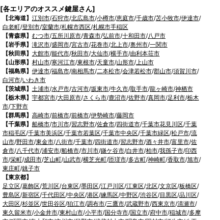
[各エリアのオススメ鍵屋さん]
【北海道】
江別市
/
石狩市
/
北広島市
/
小樽市
/
恵庭市
/
千歳市
/
苫小牧市
/
伊達市
/
白老町
/
登別市
/
室蘭市
/
札幌市西区
/
札幌市手稲区
【青森県】
むつ市
/
五所川原市
/
青森市
/
弘前市
/
十和田市
/
八戸市
【岩手県】
滝沢市
/
盛岡市
/
宮古市
/
花巻市
/
北上市
/
奥州市
/
一関市
【秋田県】
大館市
/
能代市
/
秋田市
/
大仙市
/
横手市
/
由利本荘市
【山形県】
村山市
/
寒河江市
/
東根市
/
天童市
/
山形市
/
上山市
【福島県】
伊達市
/
福島市
/
南相馬市
/
二本松市
/
会津若松市
/
郡山市
/
須賀川市
/
白河市
/
いわき市
【茨城県】
土浦市
/
水戸市
/
古河市
/
坂東市
/
牛久市
/
取手市
/
龍ヶ崎市
/
神栖市
【栃木県】
宇都宮市
/
大田原市
/
さくら市
/
鹿沼市
/
佐野市
/
真岡市
/
足利市
/
栃木
市
/
下野市
【群馬県】
高崎市
/
前橋市
/
前橋市
/
伊勢崎市
/
藤岡市
【千葉県】
船橋市
/
市川市
/
習志野市
/
佐倉市
/
四街道市
/
千葉市花見川区
/
千葉
市稲毛区
/
千葉市美浜区
/
千葉市若葉区
/
千葉市中央区
/
千葉市緑区
/
松戸市
/
流
山市
/
野田市
/
東金市
/
八街市
/
千葉市
/
四街道市
/
習志野市
/
酒々井市
/
富里市
/
佐
倉市
/
八千代市
/
浦安市
/
船橋市
/
市川市
/
鎌ケ谷市
/
白井市
/
柏市
/
我孫子市
/
印西
市
/
栄町
/
成田市
/
芝山町
/
山武市
/
横芝光町
/
匝瑳市
/
多古町
/
神崎町
/
香取市
/
旭市
/
東庄町
/
銚子市
【東京都】
足立区
/
葛飾区
/
荒川区
/
台東区
/
墨田区
/
江戸川区
/
江東区
/
北区
/
文京区
/
板橋区
/
豊島区
/
新宿区
/
千代田区
/
中央区
/
港区
/
練馬区
/
中野区
/
渋谷区
/
目黒区
/
品川区
/
大田区
/
杉並区
/
世田谷区
/
狛江市
/
調布市
/
三鷹市
/
武蔵野市
/
西東京市
/
清瀬市
/
東久留米市
/
小金井市
/
東村山市
/
小平市
/
国分寺市
/
国立市
/
府中市
/
稲城市
/
多摩