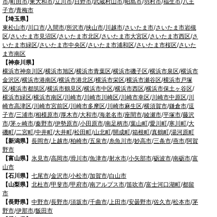
市
/
町田市
/
東大和市
/
立川市
/
日野市
/
武蔵村山市
/
昭島市
/
羽村市
/
福生市
/
八王
子市
/
青梅市
【埼玉県】
東松山市
/
川口市
/
入間市
/
所沢市
/
挟山市
/
川越市
/
さいたま市
/
さいたま市岩槻
区
/
さいたま市見沼区
/
さいたま市北区
/
さいたま市大宮区
/
さいたま市西区
/
さ
いたま市緑区
/
さいたま市中央区
/
さいたま市浦和区
/
さいたま市桜区
/
さいた
ま市南区
【神奈川県】
横浜市神奈川区
/
横浜市旭区
/
横浜市青葉区
/
横浜市磯子区
/
横浜市泉区
/
横浜市
金沢区
/
横浜市港南区
/
横浜市港北区
/
横浜市栄区
/
横浜市瀬谷区
/
横浜市戸塚
区
/
横浜市都筑区
/
横浜市鶴見区
/
横浜市中区
/
横浜市西区
/
横浜市保土ヶ谷区
/
横浜市緑区
/
横浜市南区
/
川崎市
/
川崎市川崎区
/
川崎市幸区
/
川崎市中原区
/
川
崎市高津区
/
川崎市宮前区
/
川崎市多摩区
/
川崎市麻生区
/
横須賀市
/
鎌倉市
/
逗
子市
/
三浦市
/
相模原市
/
厚木市
/
大和市
/
海老名市
/
座間市
/
綾瀬市
/
平塚市
/
藤沢
市
/
茅ヶ崎市
/
秦野市
/
伊勢原市
/
小田原市
/
南足柄市
/
葉山町
/
愛川町
/
寒川町
/
大
磯町
/
二宮町
/
中井町
/
大井町
/
松田町
/
山北町
/
開成町
/
箱根町
/
真鶴町
/
湯河原町
【新潟県】
長岡市
/
上越市
/
柏崎市
/
五泉市
/
糸魚川市
/
妙高市
/
三条市
/
燕市
/
阿賀
野市
【富山県】
氷見市
/
高岡市
/
滑川市
/
魚津市
/
射水市
/
小矢部市
/
砺波市
/
南砺市
/
富
山市
【石川県】
七尾市
/
金沢市
/
小松市
/
加賀市
/
白山市
【山梨県】
北杜市
/
甲斐市
/
甲府市
/
南アルプス市
/
笛吹市
/
富士河口湖町
/
都留
市
【長野県】
中野市
/
長野市
/
須坂市
/
千曲市
/
上田市
/
安曇野市
/
佐久市
/
松本市
/
茅
野市
/
伊那市
/
飯田市