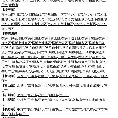
市
/
町田市
/
東大和市
/
立川市
/
日野市
/
武蔵村山市
/
昭島市
/
羽村市
/
福生市
/
八王
子市
/
青梅市
【埼玉県】
東松山市
/
川口市
/
入間市
/
所沢市
/
挟山市
/
川越市
/
さいたま市
/
さいたま市岩槻
区
/
さいたま市見沼区
/
さいたま市北区
/
さいたま市大宮区
/
さいたま市西区
/
さ
いたま市緑区
/
さいたま市中央区
/
さいたま市浦和区
/
さいたま市桜区
/
さいた
ま市南区
【神奈川県】
横浜市神奈川区
/
横浜市旭区
/
横浜市青葉区
/
横浜市磯子区
/
横浜市泉区
/
横浜市
金沢区
/
横浜市港南区
/
横浜市港北区
/
横浜市栄区
/
横浜市瀬谷区
/
横浜市戸塚
区
/
横浜市都筑区
/
横浜市鶴見区
/
横浜市中区
/
横浜市西区
/
横浜市保土ヶ谷区
/
横浜市緑区
/
横浜市南区
/
川崎市
/
川崎市川崎区
/
川崎市幸区
/
川崎市中原区
/
川
崎市高津区
/
川崎市宮前区
/
川崎市多摩区
/
川崎市麻生区
/
横須賀市
/
鎌倉市
/
逗
子市
/
三浦市
/
相模原市
/
厚木市
/
大和市
/
海老名市
/
座間市
/
綾瀬市
/
平塚市
/
藤沢
市
/
茅ヶ崎市
/
秦野市
/
伊勢原市
/
小田原市
/
南足柄市
/
葉山町
/
愛川町
/
寒川町
/
大
磯町
/
二宮町
/
中井町
/
大井町
/
松田町
/
山北町
/
開成町
/
箱根町
/
真鶴町
/
湯河原町
【新潟県】
長岡市
/
上越市
/
柏崎市
/
五泉市
/
糸魚川市
/
妙高市
/
三条市
/
燕市
/
阿賀
野市
【富山県】
氷見市
/
高岡市
/
滑川市
/
魚津市
/
射水市
/
小矢部市
/
砺波市
/
南砺市
/
富
山市
【石川県】
七尾市
/
金沢市
/
小松市
/
加賀市
/
白山市
【山梨県】
北杜市
/
甲斐市
/
甲府市
/
南アルプス市
/
笛吹市
/
富士河口湖町
/
都留
市
【長野県】
中野市
/
長野市
/
須坂市
/
千曲市
/
上田市
/
安曇野市
/
佐久市
/
松本市
/
茅
野市
/
伊那市
/
飯田市