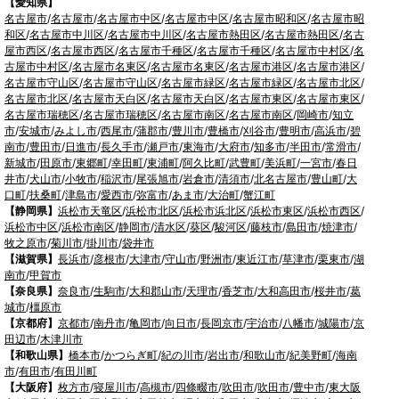
【愛知県】
名古屋市
/
名古屋市
/
名古屋市中区
/
名古屋市中区
/
名古屋市昭和区
/
名古屋市昭
和区
/
名古屋市中川区
/
名古屋市中川区
/
名古屋市熱田区
/
名古屋市熱田区
/
名古
屋市西区
/
名古屋市西区
/
名古屋市千種区
/
名古屋市千種区
/
名古屋市中村区
/
名
古屋市中村区
/
名古屋市名東区
/
名古屋市名東区
/
名古屋市港区
/
名古屋市港区
/
名古屋市守山区
/
名古屋市守山区
/
名古屋市緑区
/
名古屋市緑区
/
名古屋市北区
/
名古屋市北区
/
名古屋市天白区
/
名古屋市天白区
/
名古屋市東区
/
名古屋市東区
/
名古屋市瑞穂区
/
名古屋市瑞穂区
/
名古屋市南区
/
名古屋市南区
/
岡崎市
/
知立
市
/
安城市
/
みよし市
/
西尾市
/
蒲郡市
/
豊川市
/
豊橋市
/
刈谷市
/
豊明市
/
高浜市
/
碧
南市
/
豊田市
/
日進市
/
長久手市
/
瀬戸市
/
東海市
/
大府市
/
知多市
/
半田市
/
常滑市
/
新城市
/
田原市
/
東郷町
/
幸田町
/
東浦町
/
阿久比町
/
武豊町
/
美浜町
/
一宮市
/
春日
井市
/
犬山市
/
小牧市
/
稲沢市
/
尾張旭市
/
岩倉市
/
清須市
/
北名古屋市
/
豊山町
/
大
口町
/
扶桑町
/
津島市
/
愛西市
/
弥富市
/
あま市
/
大治町
/
蟹江町
【静岡県】
浜松市天竜区
/
浜松市北区
/
浜松市浜北区
/
浜松市東区
/
浜松市西区
/
浜松市中区
/
浜松市南区
/
静岡市
/
清水区
/
葵区
/
駿河区
/
藤枝市
/
島田市
/
焼津市
/
牧之原市
/
菊川市
/
掛川市
/
袋井市
【滋賀県】
長浜市
/
彦根市
/
大津市
/
守山市
/
野洲市
/
東近江市
/
草津市
/
栗東市
/
湖
南市
/
甲賀市
【奈良県】
奈良市
/
生駒市
/
大和郡山市
/
天理市
/
香芝市
/
大和高田市
/
桜井市
/
葛
城市
/
橿原市
【京都府】
京都市
/
南丹市
/
亀岡市
/
向日市
/
長岡京市
/
宇治市
/
八幡市
/
城陽市
/
京
田辺市
/
木津川市
【和歌山県】
橋本市
/
かつらぎ町
/
紀の川市
/
岩出市
/
和歌山市
/
紀美野町
/
海南
市
/
有田市
/
有田川町
【大阪府】
枚方市
/
寝屋川市
/
高槻市
/
四條畷市
/
吹田市
/
吹田市
/
豊中市
/
東大阪