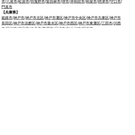
市
/
八尾市
/
松原市
/
羽曳野市
/
富田林市
/
堺市
/
岸和田市
/
和泉市
/
摂津市
/
守口市
/
門真市
【兵庫県】
姫路市
/
神戸市
/
神戸市北区
/
神戸市灘区
/
神戸市中央区
/
神戸市兵庫区
/
神戸市
長田区
/
神戸市須磨区
/
神戸市垂水区
/
神戸市西区
/
神戸市東灘区
/
三田市
/
川西
市
/
宝塚市
/
西宮市
/
伊丹市
/
芦屋市
/
尼崎市
/
加古川市
/
明石市
【広島県】
呉市
【山口県】
山口市
/
下関市
/
山陽小野田市
/
宇部市
/
防府市
/
周南市
/
下松市
【香川県】
観音寺市
/
三豊市
/
善通寺市
/
丸亀市
/
坂出市
/
高松市
/
さぬき市
/
東か
がわ市
【愛媛県】
伊予市
/
東温市
/
松山市
/
今治市
/
西条市
/
新居浜市
/
四国中央市
【福岡県】
福岡市東区
/
福岡市南区
/
福岡市博多区
/
福岡市早良区
/
福岡市西区
/
福岡市中央
区
/
福岡市城南区
/
北九州市八幡西区
/
北九州市小倉南区
/
北九州市小倉北区
/
北
九州市門司区
/
北九州市若松区
/
北九州市八幡東区
/
北九州市戸畑区
/
久留米市
/
飯塚市
/
大牟田市
/
春日市
/
筑紫野市
/
糸島市
/
宗像市
/
大野城市
/
柳川市
/
太宰府
市
/
行橋市
/
八女市
/
小郡市
/
古賀市
/
直方市
/
朝倉市
/
福津市
/
田川市
/
筑後市
/
中間
市
/
嘉麻市
/
みやま市
/
大川市
/
うきは市
/
宮若市
/
豊前市
/
那珂川町
/
志免町
/
粕屋
町
/
宇美町
/
苅田町
/
岡垣町
/
篠栗町
/
水巻町
/
筑前町
/
須恵町
/
福智町
/
新宮町
/
みや
こ町
/
広川町
/
築上町
【長崎県】
佐世保市
/
西海市
/
大村市
/
諫早市
/
雲仙市
/
島原市
/
長崎市
/
南島原市
【熊本県】
熊本市北区
/
熊本市西区
/
熊本市中央区
/
熊本市東区
/
熊本市南区
/
阿
蘇市
/
合志市
/
益城町
/
宇土市
/
宇城市
/
八代市
【宮崎県】
延岡市
/
日向市
/
西都市
/
宮崎市
/
都城市
/
日南市
【鹿児島県】
始良市
/
霧島市
/
日置市
/
鹿児島市
/
南さつま市
/
南九州市
/
指宿市