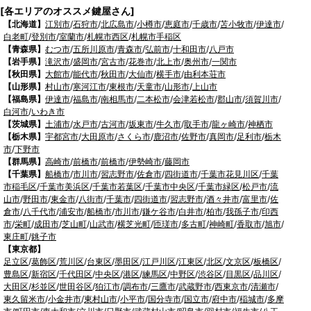
[各エリアのオススメ鍵屋さん]
【北海道】
江別市
/
石狩市
/
北広島市
/
小樽市
/
恵庭市
/
千歳市
/
苫小牧市
/
伊達市
/
白老町
/
登別市
/
室蘭市
/
札幌市西区
/
札幌市手稲区
【青森県】
むつ市
/
五所川原市
/
青森市
/
弘前市
/
十和田市
/
八戸市
【岩手県】
滝沢市
/
盛岡市
/
宮古市
/
花巻市
/
北上市
/
奥州市
/
一関市
【秋田県】
大館市
/
能代市
/
秋田市
/
大仙市
/
横手市
/
由利本荘市
【山形県】
村山市
/
寒河江市
/
東根市
/
天童市
/
山形市
/
上山市
【福島県】
伊達市
/
福島市
/
南相馬市
/
二本松市
/
会津若松市
/
郡山市
/
須賀川市
/
白河市
/
いわき市
【茨城県】
土浦市
/
水戸市
/
古河市
/
坂東市
/
牛久市
/
取手市
/
龍ヶ崎市
/
神栖市
【栃木県】
宇都宮市
/
大田原市
/
さくら市
/
鹿沼市
/
佐野市
/
真岡市
/
足利市
/
栃木
市
/
下野市
【群馬県】
高崎市
/
前橋市
/
前橋市
/
伊勢崎市
/
藤岡市
【千葉県】
船橋市
/
市川市
/
習志野市
/
佐倉市
/
四街道市
/
千葉市花見川区
/
千葉
市稲毛区
/
千葉市美浜区
/
千葉市若葉区
/
千葉市中央区
/
千葉市緑区
/
松戸市
/
流
山市
/
野田市
/
東金市
/
八街市
/
千葉市
/
四街道市
/
習志野市
/
酒々井市
/
富里市
/
佐
倉市
/
八千代市
/
浦安市
/
船橋市
/
市川市
/
鎌ケ谷市
/
白井市
/
柏市
/
我孫子市
/
印西
市
/
栄町
/
成田市
/
芝山町
/
山武市
/
横芝光町
/
匝瑳市
/
多古町
/
神崎町
/
香取市
/
旭市
/
東庄町
/
銚子市
【東京都】
足立区
/
葛飾区
/
荒川区
/
台東区
/
墨田区
/
江戸川区
/
江東区
/
北区
/
文京区
/
板橋区
/
豊島区
/
新宿区
/
千代田区
/
中央区
/
港区
/
練馬区
/
中野区
/
渋谷区
/
目黒区
/
品川区
/
大田区
/
杉並区
/
世田谷区
/
狛江市
/
調布市
/
三鷹市
/
武蔵野市
/
西東京市
/
清瀬市
/
東久留米市
/
小金井市
/
東村山市
/
小平市
/
国分寺市
/
国立市
/
府中市
/
稲城市
/
多摩